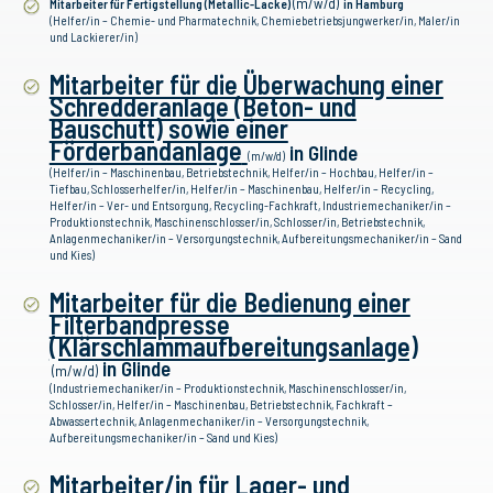
(m/w/d)
Mitarbeiter für Fertigstellung (Metallic-Lacke
)
in Hamburg
(Helfer/in – Chemie- und Pharmatechnik, Chemiebetriebsjungwerker/in, Maler/in
und Lackierer/in)
Mitarbeiter für die Überwachung einer
Schredderanlage (Beton- und
Bauschutt) sowie einer
Förderbandanlage
in Glinde
(m/w/d)
(Helfer/in – Maschinenbau, Betriebstechnik, Helfer/in – Hochbau, Helfer/in –
Tiefbau, Schlosserhelfer/in, Helfer/in – Maschinenbau, Helfer/in – Recycling,
Helfer/in – Ver- und Entsorgung, Recycling-Fachkraft, Industriemechaniker/in –
Produktionstechnik, Maschinenschlosser/in, Schlosser/in, Betriebstechnik,
Anlagenmechaniker/in – Versorgungstechnik, Aufbereitungsmechaniker/in – Sand
und Kies)
Mitarbeiter für die Bedienung einer
Filterbandpresse
(Klärschlammaufbereitungsanlage)
in Glinde
(m/w/d)
(Industriemechaniker/in – Produktionstechnik, Maschinenschlosser/in,
Schlosser/in, Helfer/in – Maschinenbau, Betriebstechnik, Fachkraft –
Abwassertechnik, Anlagenmechaniker/in – Versorgungstechnik,
Aufbereitungsmechaniker/in – Sand und Kies)
Mitarbeiter/in
für Lager- und