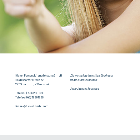
Nickel Personaldienstleistung GmbH
„Die wertvollste Investition überhaupt
Haldesdorfer Straße 52
ist die in den Menschen“
22179 Hamburg – Wandsbek
Jean-Jacques Rousseau
Telefon: (040) 32 90 19 90
Telefax: (040) 32 90 19 99
Nickel@Nickel-GmbH.com