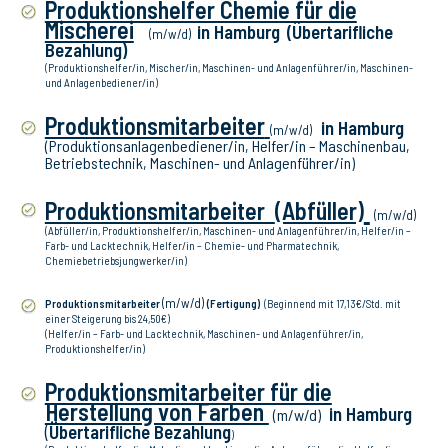
Produktionshelfer Chemie für die
Mischerei
in Hamburg
(Übertarifliche
(m/w/d)
Bezahlung)
(Produktionshelfer/in, Mischer/in, Maschinen- und Anlagenführer/in, Maschinen-
und Anlagenbediener/in)
Produktionsmitarbeiter
in Hamburg
(m/w/d)
(Produktionsanlagenbediener/in, Helfer/in – Maschinenbau,
Betriebstechnik, Maschinen- und Anlagenführer/in)
Produktionsmitarbeiter
(Abfüller)
(m/w/d)
(Abfüller/in, Produktionshelfer/in, Maschinen- und Anlagenführer/in, Helfer/in –
Farb- und Lacktechnik, Helfer/in – Chemie- und Pharmatechnik,
Chemiebetriebsjungwerker/in)
(m/w/d)
Produktionsmitarbeiter
(Fertigung)
(Beginnend mit 17,13€/Std. mit
einer Steigerung bis 24,50€)
(Helfer/in – Farb- und Lacktechnik, Maschinen- und Anlagenführer/in,
Produktionshelfer/in)
Produktionsmitarbeiter für die
Herstellung von Farben
in Hamburg
(m/w/d)
(
Übertarifliche Bezahlung
)