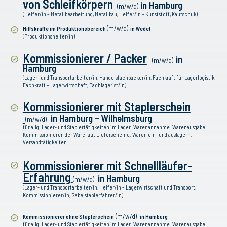
von Schleifkörpern
in Hamburg
(m/w/d)
(Helfer/in – Metallbearbeitung, Metallbau, Helfer/in – Kunststoff, Kautschuk)
(m/w/d)
Hilfskräfte im Produktionsbereich
in Wedel
(Produktionshelfer/in)
Kommissionierer / Packer
in
(m/w/d)
Hamburg
(Lager- und Transportarbeiter/in, Handelsfachpacker/in, Fachkraft für Lagerlogistik,
Fachkraft – Lagerwirtschaft, Fachlagerist/in)
Kommissionierer mit Staplerschein
in Hamburg – Wilhelmsburg
(m/w/d)
für allg. Lager- und Staplertätigkeiten im Lager. Warenannahme. Warenausgabe.
Kommissionieren der Ware laut Lieferscheine. Waren ein- und auslagern.
Versandtätigkeiten.
Kommissionierer mit Schnellläufer-
Erfahrung
in Hamburg
(m/w/d)
(Lager- und Transportarbeiter/in, Helfer/in – Lagerwirtschaft und Transport,
Kommissionierer/in, Gabelstaplerfahrer/in)
(m/w/d)
Kommissionierer ohne Staplerschein
in Hamburg
für allg. Lager- und Staplertätigkeiten im Lager. Warenannahme. Warenausgabe.