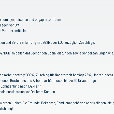
in einem dynamischen und engagierten Team
llegen vor Ort
n Verkehrsmitteln
ation und Berufserfahrung mit EG2b oder EG3 zuzüglich Zuschläge.
IGZ/DGB) mit allen dazugehörigen Sozialleistungen sowie Sonderzahlungen wie:
tagsarbeit beträgt 100%, Zuschlag für Nachtarbeit beträgt 25%, Überstunden
henen Bestehens des Arbeitsverhältnisses bis zu 30 Urlaubstage
 Lohnzahlung nach IGZ-Tarif
naldienstleistung vor Ort beim Kunden
ns werben. Haben Sie Freunde, Bekannte, Familienangehörige oder Kollegen, die
pfehlung!