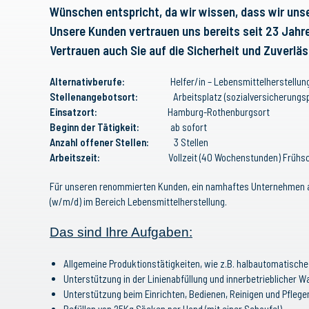
Wünschen entspricht, da wir wissen, dass wir unser
Unsere Kunden vertrauen uns bereits seit 23 Jahr
Vertrauen auch Sie auf die Sicherheit und Zuverlä
Alternativberufe:
Helfer/in – Lebensmittelherstellung, Abfül
Stellenangebotsort:
Arbeitsplatz (sozialversicherungspfl
Einsatzort:
Hamburg-Rothenburgsort
Beginn der Tätigkeit:
ab sofort
Anzahl offener Stellen:
3 Stellen
Arbeitszeit:
Vollzeit (40 Wochenstunden) Frühsch
Für unseren renommierten Kunden, ein namhaftes Unternehmen aus
(w/m/d) im Bereich Lebensmittelherstellung.
Das sind Ihre Aufgaben:
Allgemeine Produktionstätigkeiten, wie z.B. halbautomatisch
Unterstützung in der Linienabfüllung und innerbetrieblicher 
Unterstützung beim Einrichten, Bedienen, Reinigen und Pfleg