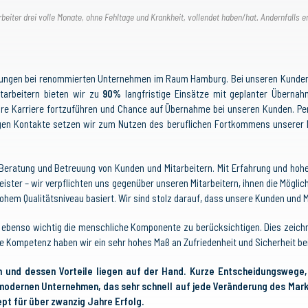
beiter drei volle Monate, ohne Fehltage und Krankheit, vollendet haben/hat. Andernfalls e
dingungen bei renommierten Unternehmen im Raum Hamburg. Bei unseren Kunden
arbeitern bieten wir zu
90%
langfristige Einsätze mit geplanter Überna
 Ihre Karriere fortzuführen und Chance auf Übernahme bei unseren Kunden. 
igen Kontakte setzen wir zum Nutzen des beruflichen Fortkommens unserer M
e Beratung und Betreuung von Kunden und Mitarbeitern. Mit Erfahrung und hoh
leister – wir verpflichten uns gegenüber unseren Mitarbeitern, ihnen die Mögli
ohem Qualitätsniveau basiert. Wir sind stolz darauf, dass unsere Kunden und 
 ebenso wichtig die menschliche Komponente zu berücksichtigen. Dies zeichn
e Kompetenz haben wir ein sehr hohes Maß an Zufriedenheit und Sicherheit bei
n und dessen Vorteile liegen auf der Hand. Kurze Entscheidungswege, 
 modernen Unternehmen, das sehr schnell auf jede Veränderung des Markt
ept für über zwanzig Jahre Erfolg.